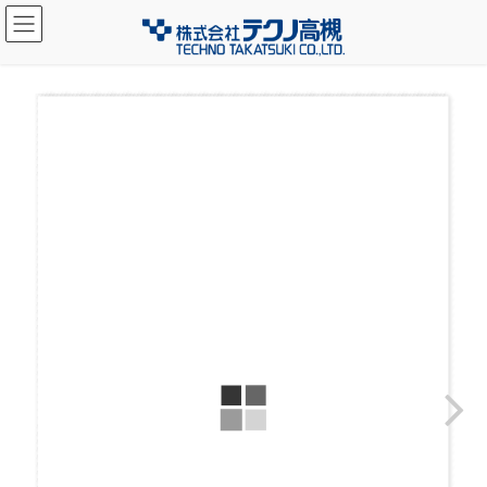
コ
ナ
ン
ビ
テ
ゲ
ン
ー
ツ
シ
へ
ョ
ス
ン
キ
に
ッ
移
プ
動