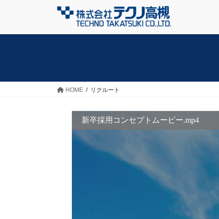
コ
ナ
ン
ビ
テ
ゲ
ン
ー
ツ
シ
へ
ョ
ス
ン
HOME
リクルート
キ
に
ッ
移
プ
動