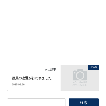
「COMPAMED（MEDICA併催）」に出展致します。
期間は2014年11月12日～14日の3日間です。
NEWS
前の記事
お問合せフォームからのメッ
セージ送信トラブルについて
のお詫び
2014.03.26
NEWS
次の記事
役員の改選が行われました
2015.02.26
検