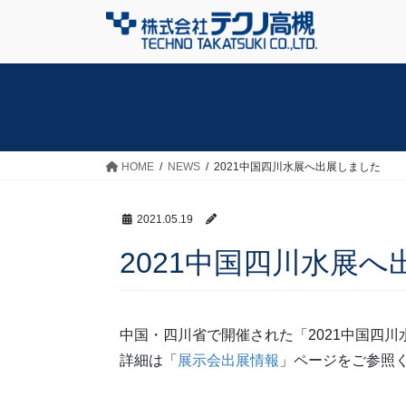
コ
ナ
ン
ビ
テ
ゲ
ン
ー
ツ
シ
へ
ョ
ス
ン
HOME
NEWS
2021中国四川水展へ出展しました
キ
に
ッ
移
2021.05.19
プ
動
2021中国四川水展
中国・四川省で開催された「2021中国四
詳細は「
展示会出展情報
」ページをご参照